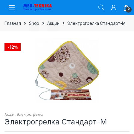
Skip
Skip
0
to
to
navigation
content
Главная
Shop
Акции
Электрогрелка Стандарт-М
-
12%
Акции
,
Электрогрелка
Электрогрелка Стандарт-М