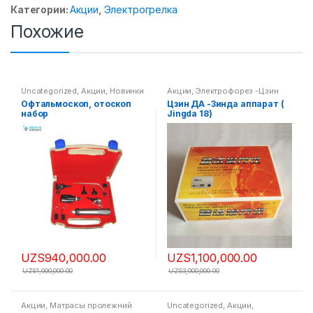
Категории:
Акции
,
Электрогрелка
Похожие
Uncategorized
,
Акции
,
Новинки
Акции
,
Электрофорез -Цзин
Да
Офтальмоскоп, отоскоп
Цзин ДА -Зинда аппарат (
набор
Jingda 18)
UZS
940,000.00
UZS
1,100,000.00
UZS
1,000,000.00
UZS
3,000,000.00
Акции
,
Матрасы пролежний
Uncategorized
,
Акции
,
Пульсоксиметры