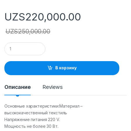
UZS
220,000.00
UZS
250,000.00
Q
u
a
n
t
В корзину
i
t
y
Описание
Reviews
Основные характеристики:Материал –
высококачественный текстиль
Напряжение питания 220 V.
Мощность не более 30 Вт.