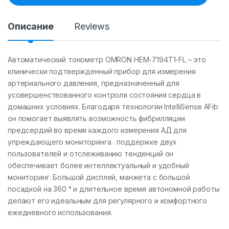
t
y
Описание
Reviews
Автоматический тонометр OMRON HEM-7194T1-FL – это
клинически подтвержденный прибор для измерения
артериального давления, предназначенный для
усовершенствованного контроля состояния сердца в
домашних условиях. Благодаря технологии IntelliSense AFib
он помогает выявлять возможность фибрилляции
предсердий во время каждого измерения АД для
упреждающего мониторинга. поддержке двух
пользователей и отслеживанию тенденций он
обеспечивает более интеллектуальный и удобный
мониторинг. Большой дисплей, манжета с большой
посадкой на 360 ° и длительное время автономной работы
делают его идеальным для регулярного и комфортного
ежедневного использования.