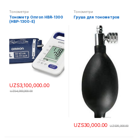
Тонометри
Тонометри
Тонометр Omron HBR-1300
Груша для тонометров
(HBP-1300-E)
профессиональный
(переносной),
рассчитанный на работу в
условиях большого потока
больных
UZS
3,100,000.00
UZS
4,000,000.00
UZS
30,000.00
UZS
35,000.00