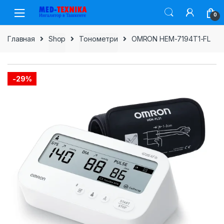
Skip
Skip
0
to
to
navigation
content
Главная
Shop
Тонометри
OMRON HEM-7194T1-FL
-
29%