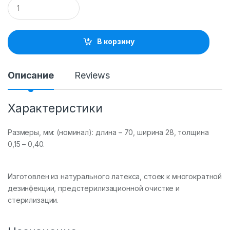
Q
u
a
n
t
В корзину
i
t
y
Описание
Reviews
Характеристики
Размеры, мм: (номинал): длина – 70, ширина 28, толщина
0,15 – 0,40.
Изготовлен из натурального латекса, стоек к многократной
дезинфекции, предстерилизационной очистке и
стерилизации.