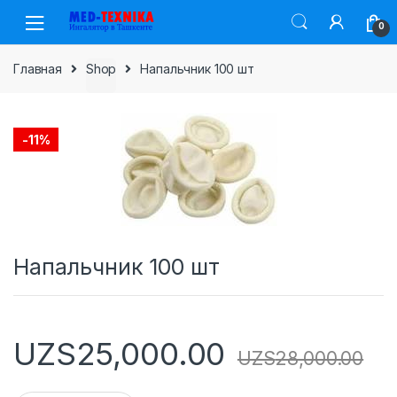
Skip
Skip
0
to
to
navigation
content
Главная
Shop
Напальчник 100 шт
-
11%
Напальчник 100 шт
UZS
25,000.00
UZS
28,000.00