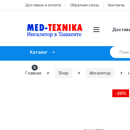
Skip
Skip
Доставка и оплата
Обратная связь
Контакты
to
to
navigation
content
Доставк
Search
Каталог
for:
UZS
0.00
0
Главная
Shop
Ингалятор
-
20%