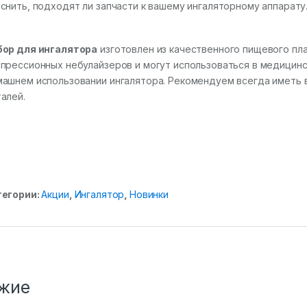
снить, подходят ли запчасти к вашему ингаляторному аппарату
бор для ингалятора
изготовлен из качественного пищевого пл
прессионных небулайзеров и могут использоваться в медицинс
ашнем использовании ингалятора. Рекомендуем всегда иметь в
алей.
тегории:
Акции
,
Ингалятор
,
Новинки
жие