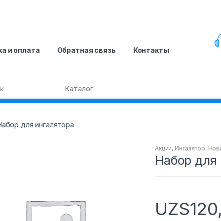
а и оплата
Обратная связь
Контакты
Набор для ингалятора
Акции
,
Ингалятор
,
Нов
Набор для
UZS
120