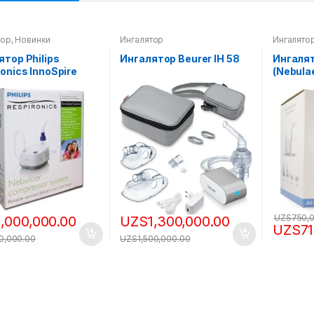
тор
,
Новинки
Ингалятор
Ингалято
ятор Philips
Ингалятор Beurer IH 58
Ингаля
onics InnoSpire
(Nebula
ce
Essentia
UZS
750,
1,000,000.00
UZS
1,300,000.00
UZS
7
00,000.00
UZS
1,500,000.00