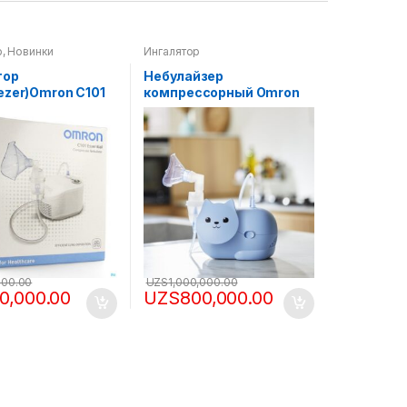
р
,
Новинки
Ингалятор
тор
Небулайзер
ezer)Omron C101
компрессорный Omron
l (NE-C101-E)
Nami Cat
000.00
UZS
1,000,000.00
10,000.00
UZS
800,000.00