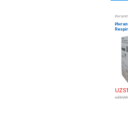
Ингаля
Ингал
Respir
Essen
UZS
UZS
1,1