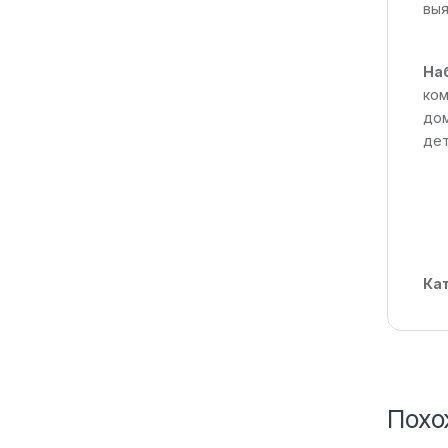
выя
На
ком
дом
дет
Ка
Похо