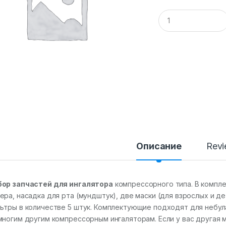
Q
u
a
n
t
i
t
y
Описание
Rev
ор запчастей для ингалятора
компрессорного типа. В компл
ера, насадка для рта (мундштук), две маски (для взрослых и д
ьтры в количестве 5 штук. Комплектующие подходят для небулай
многим другим компрессорным ингаляторам. Если у вас другая