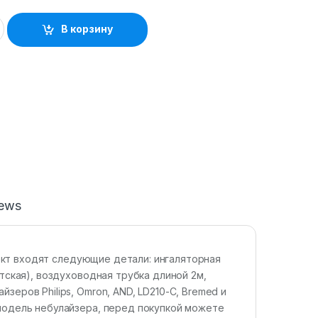
В корзину
iews
ект входят следующие детали: ингаляторная
етская), воздуховодная трубка длиной 2м,
зеров Philips, Omron, AND, LD210-C, Bremed и
 модель небулайзера, перед покупкой можете