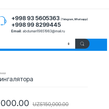
+998 93 5605363
(Telegram, Whatsapp)
+998 99 8299445
Email:
abduman19851983@mail.ru
инки
 ингалятора
,000.00
UZS
150,000.00