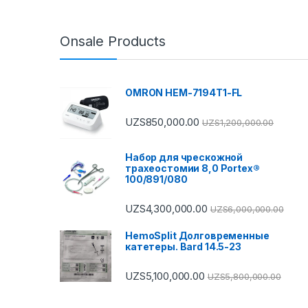
Onsale Products
OMRON HEM-7194T1-FL
UZS
850,000.00
UZS
1,200,000.00
Набор для чрескожной
трахеостомии 8,0 Portex®
100/891/080
UZS
4,300,000.00
UZS
6,000,000.00
HemoSplit Долговременные
катетеры. Bard 14.5-23
UZS
5,100,000.00
UZS
5,800,000.00