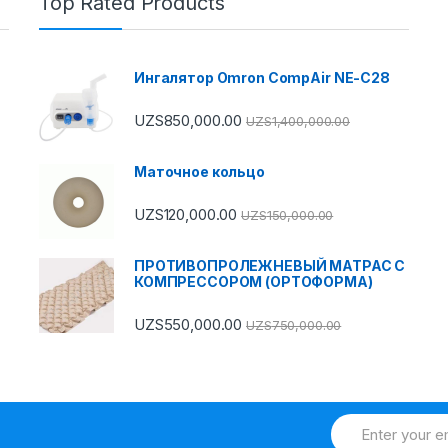
Top Rated Products
Ингалятор Omron CompAir NE-C28
UZS
850,000.00
UZS
1,400,000.00
Маточное кольцо
UZS
120,000.00
UZS
150,000.00
ПРОТИВОПРОЛЕЖНЕВЫЙ МАТРАС С
КОМПРЕССОРОМ (ОРТОФОРМА)
UZS
550,000.00
UZS
750,000.00