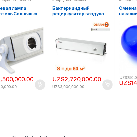
евая лампа
Бактерицидный
Сменна
атель Солнышко
рециркулятор воздуха
накали
-02
ARMED RPK-30
Рефлек
Вт
UZS
250,
1,500,000.00
UZS
2,720,000.00
UZS
1
00,000.00
UZS
3,000,000.00