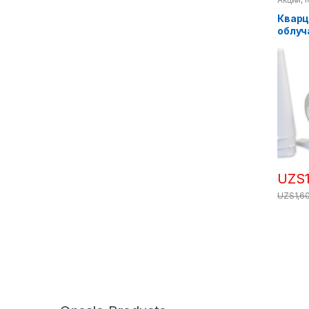
Кварц
облуч
ОУФв
UZS
UZS
1,6