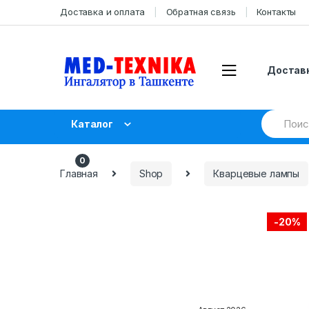
Skip
Skip
Доставка и оплата
Обратная связь
Контакты
to
to
navigation
content
Доставк
Search
Каталог
for:
UZS
0.00
0
Главная
Shop
Кварцевые лампы
-
20%