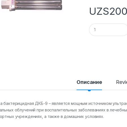
UZS
200
Q
u
a
n
t
i
t
y
Описание
Rev
а бактерицидная ДКБ-9 – является мощным источником ультра
альных облучений при воспалительных заболеваниях в лечебны
ортных учреждениях, а также в домашних условиях.