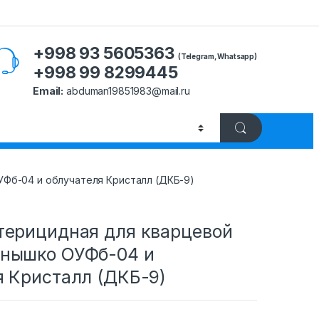
+998 93 5605363
(Telegram, Whatsapp)
+998 99 8299445
Email:
abduman19851983@mail.ru
Фб-04 и облучателя Кристалл (ДКБ-9)
терицидная для кварцевой
нышко ОУФб-04 и
я Кристалл (ДКБ-9)