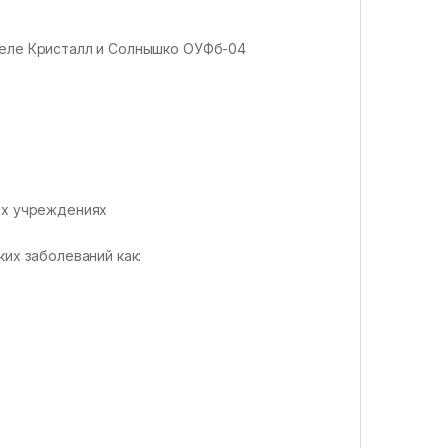
теле Кристалл и Солнышко ОУФб-04
ых учреждениях
их заболеваний как: