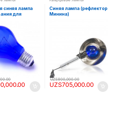
я синяя лампа
Синяя лампа (рефлектор
вания для
Минина)
тора Минина 60
000.00
UZS
800,000.00
40,000.00
UZS
705,000.00