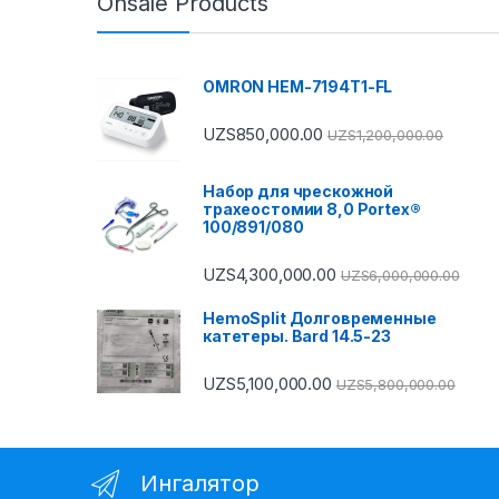
Onsale Products
OMRON HEM-7194T1-FL
UZS
850,000.00
UZS
1,200,000.00
Набор для чрескожной
трахеостомии 8,0 Portex®
100/891/080
UZS
4,300,000.00
UZS
6,000,000.00
HemoSplit Долговременные
катетеры. Bard 14.5-23
UZS
5,100,000.00
UZS
5,800,000.00
Ингалятор