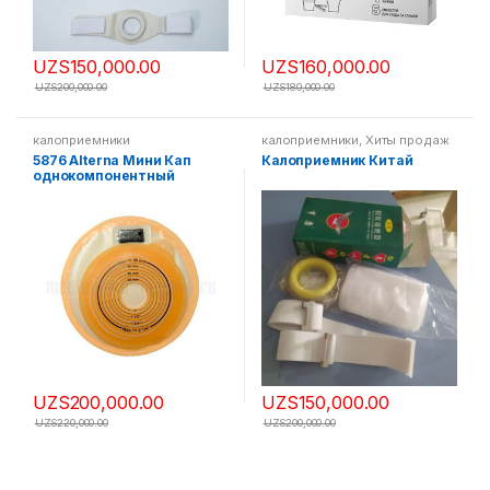
UZS
150,000.00
UZS
160,000.00
UZS
200,000.00
UZS
180,000.00
калоприемники
калоприемники
,
Хиты продаж
5876 Alterna Мини Кап
Калоприемник Китай
однокомпонентный
калоприемник
непрозрачный 20-55мм
UZS
200,000.00
UZS
150,000.00
UZS
220,000.00
UZS
200,000.00