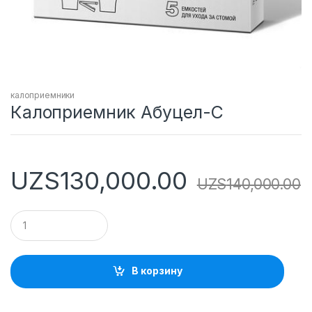
калоприемники
Калоприемник Абуцел-С
UZS
130,000.00
UZS
140,000.00
Q
u
a
n
t
В корзину
i
t
y