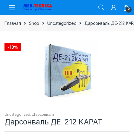
Skip
Skip
0
to
to
navigation
content
Главная
Shop
Uncategorized
Дарсонваль ДЕ-212 КА
-
13%
Uncategorized
,
Дарсонваль
Дарсонваль ДЕ-212 КАРАТ