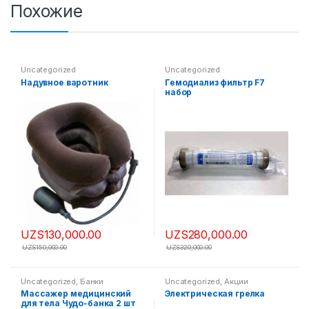
Похожие
Uncategorized
Uncategorized
Надувное варотник
Гемодиализ фильтр F7
набор
UZS
130,000.00
UZS
280,000.00
UZS
150,000.00
UZS
320,000.00
Uncategorized
,
Банки
Uncategorized
,
Акции
Массажер медицинский
Электрическая грелка
для тела Чудо-банка 2 шт