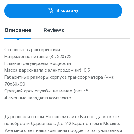
n
t
В корзину
i
t
y
Описание
Reviews
Основные характеристики:
Напряжение питания (В): 220±22
Плавная регулировка мощности
Масса дарсонваля с электродом (кг): 0,5
Габаритные размеры корпуса трансформатора (мм):
70х80х90
Средний срок службы, не менее (лет): 5
4 сменные насадки в комплекте
Дарсонвали оптом. На нашем сайте Вы всегда можете
приобрести Дарсонваль Де-212 Карат оптом в Москве.
Уже много лет наша компания продает этот уникальный