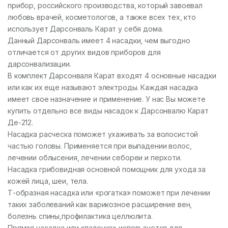
прибор, российского производства, который завоевал
любовь врачей, косметологов, а также всех тех, кто
использует Дарсонваль Карат у себя дома.
Данный Дарсонваль имеет 4 насадки, чем выгодно
отличается от других видов приборов для
дарсонвализации.
В комплект Дарсонваля Карат входят 4 основные насадки
или как их еще называют электроды. Каждая насадка
имеет свое назначение и применение. У нас Вы можете
купить отдельно все виды насадок к Дарсонвалю Карат
Де-212.
Насадка расческа поможет ухаживать за волосистой
частью головы. Применяется при выпадении волос,
лечении облысения, лечении себореи и перхоти.
Насадка грибовидная основной помощник для ухода за
кожей лица, шеи, тела.
Т-образная насадка или «рогатка» поможет при лечении
таких заболеваний как варикозное расширение вен,
болезнь спины,профилактика целлюлита.
Прямая насадка или «палочка» используется для