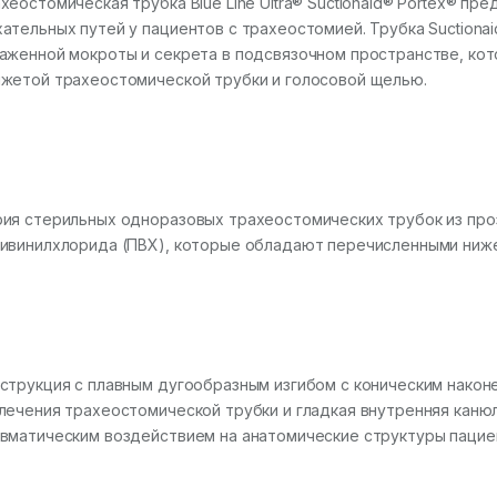
хеостомическая трубка Blue Line Ultra® Suctionaid® Portex® п
ательных путей у пациентов с трахеостомией. Трубка Suction
аженной мокроты и секрета в подсвязочном пространстве, ко
жетой трахеостомической трубки и голосовой щелью.
ия стерильных одноразовых трахеостомических трубок из пр
ивинилхлорида (ПВХ), которые обладают перечисленными ниже
струкция с плавным дугообразным изгибом с коническим након
лечения трахеостомической трубки и гладкая внутренняя кан
вматическим воздействием на анатомические структуры пацие