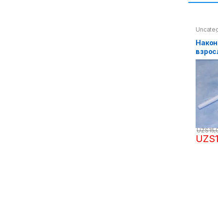
Uncate
Након
взрос
КРУЖК
UZS
15,
UZS