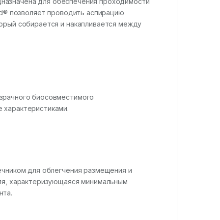
редназначена для обеспечения проходимости
aid® позволяет проводить аспирацию
торый собирается и накапливается между
озрачного биосовместимого
 характеристиками.
ечником для облегчения размещения и
юля, характеризующаяся минимальным
нта.