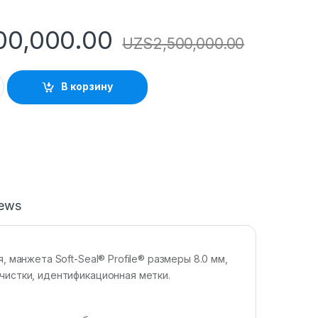
00,000.00
UZS
2,500,000.00
В корзину
iews
, манжета Soft-Seal® Profile® размеры 8.0 мм,
чистки, идентификационная метки.