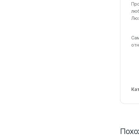
Про
люб
Люэ
Сам
отн
Ка
Похо