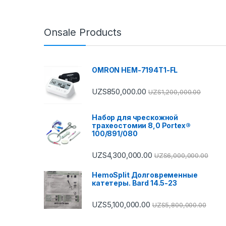
Onsale Products
OMRON HEM-7194T1-FL
UZS
850,000.00
UZS
1,200,000.00
Набор для чрескожной
трахеостомии 8,0 Portex®
100/891/080
UZS
4,300,000.00
UZS
6,000,000.00
HemoSplit Долговременные
катетеры. Bard 14.5-23
UZS
5,100,000.00
UZS
5,800,000.00