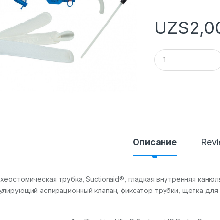
UZS
2,0
Q
u
a
n
t
i
t
y
Описание
Rev
хеостомическая трубка, Suctionaid®, гладкая внутренняя канюля
улирующий аспирационный клапан, фиксатор трубки, щетка для 