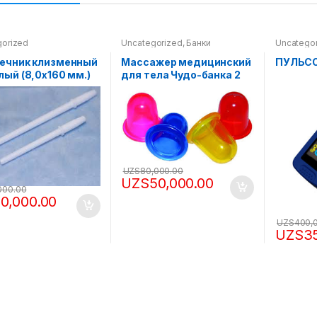
gorized
Uncategorized
,
Банки
Uncatego
Пульсокс
ечник клизменный
Массажер медицинский
ПУЛЬС
лый (8,0х160 мм.)
для тела Чудо-банка 2
И (6,7х105 м)
шт
UZS
80,000.00
UZS
50,000.00
000.00
10,000.00
UZS
400,
UZS
3