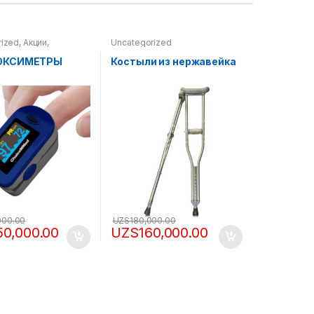
rized
,
Акции
,
Uncategorized
иметры
ОКСИМЕТРЫ
Костыли из нержавейка
000.00
UZS
180,000.00
50,000.00
UZS
160,000.00