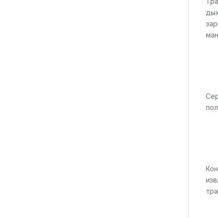
Тра
дых
зар
ман
Сер
пол
Кон
изв
тра