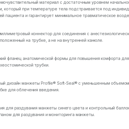
мочувствительный материал с достаточным уровнем начально
и, который при температуре тела подстраивается под индиви
ей пациента и гарантирует минимальное травматическое возде
миллиметровый коннектор для соединения с анестезиологичес
положенный на трубке, а не на внутренней канюле.
кий фланец анатомической формы для повышения комфорта для
хеостомической трубки.
ый дизайн манжеты Profile® Soft-Seal® с уменьшенным объемо
бке для облечения введения.
ия для раздувания манжеты синего цвета и контрольный балл
паном для раздувания и мониторинга манжеты.