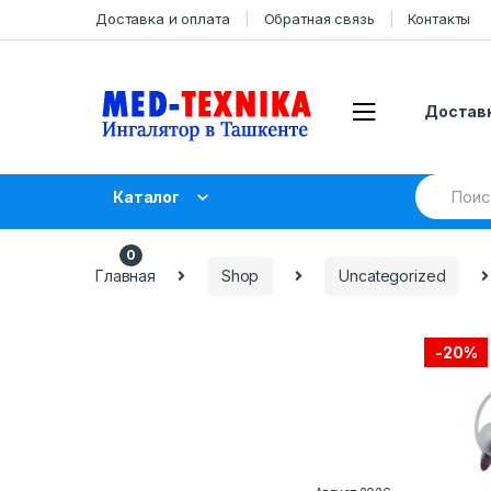
Skip
Skip
Доставка и оплата
Обратная связь
Контакты
to
to
navigation
content
Доставк
Search
Каталог
for:
UZS
0.00
0
Главная
Shop
Uncategorized
-
20%