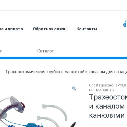
а и оплата
Обратная связь
Контакты
Tрахеостомическая трубка с манжетой и каналом для санаци
Uncategorized
,
ТРУБК
БЕЗ МАНЖЕТЫ
Tрахеосто
и каналом 
канюлями 