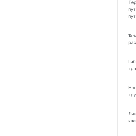
Тер
пут
пут
15-
рас
Гиб
тра
Нов
тру
Лин
кла