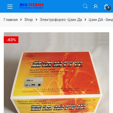
Skip
Skip
0
to
to
navigation
content
Главная
Shop
Электрофорез -Цзин Да
Цзин ДА -Зинд
-
63%