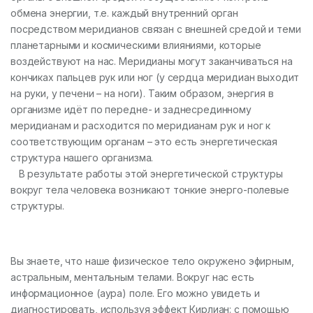
обмена энергии, т.е. каждый внутренний орган
посредством меридианов связан с внешней средой и теми
планетарными и космическими влияниями, которые
воздействуют на нас. Меридианы могут заканчиваться на
кончиках пальцев рук или ног (у сердца меридиан выходит
на руки, у печени – на ноги). Таким образом, энергия в
организме идёт по передне- и заднесрединному
меридианам и расходится по меридианам рук и ног к
соответствующим органам – это есть энергетическая
структура нашего организма.
В результате работы этой энергетической структуры
вокруг тела человека возникают тонкие энерго-полевые
структуры.
Вы знаете, что наше физическое тело окружено эфирным,
астральным, ментальным телами. Вокруг нас есть
информационное (аура) поле. Его можно увидеть и
диагностировать, используя эффект Кирлиан: с помощью