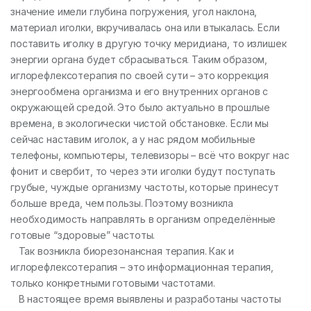
значение имели глубина погружения, угол наклона,
материал иголки, вкручивалась она или втыкалась. Если
поставить иголку в другую точку меридиана, то излишек
энергии органа будет сбрасываться. Таким образом,
иглорефлексотерапия по своей сути – это коррекция
энергообмена организма и его внутренних органов с
окружающей средой. Это было актуально в прошлые
времена, в экологически чистой обстановке. Если мы
сейчас наставим иголок, а у нас рядом мобильные
телефоны, компьютеры, телевизоры – всё что вокруг нас
фонит и свербит, то через эти иголки будут поступать
грубые, чуждые организму частоты, которые принесут
больше вреда, чем пользы. Поэтому возникла
необходимость направлять в организм определённые
готовые “здоровые” частоты.
Так возникла биорезонансная терапия. Как и
иглорефлексотерапия – это информационная терапия,
только конкретными готовыми частотами.
В настоящее время выявлены и разработаны частоты