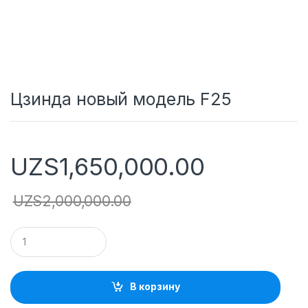
Цзинда новый модель F25
UZS
1,650,000.00
UZS
2,000,000.00
Q
u
a
n
t
В корзину
i
t