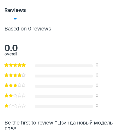
y
Reviews
Based on 0 reviews
0.0
overall
0
0
0
0
0
Be the first to review “Цзинда новый модель
F25”