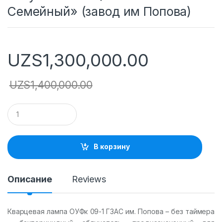
Семейный» (завод им Попова)
UZS
1,300,000.00
UZS
1,400,000.00
Q
u
a
n
t
В корзину
i
t
y
Описание
Reviews
Кварцевая лампа ОУФк 09-1 ГЗАС им. Попова – без таймера