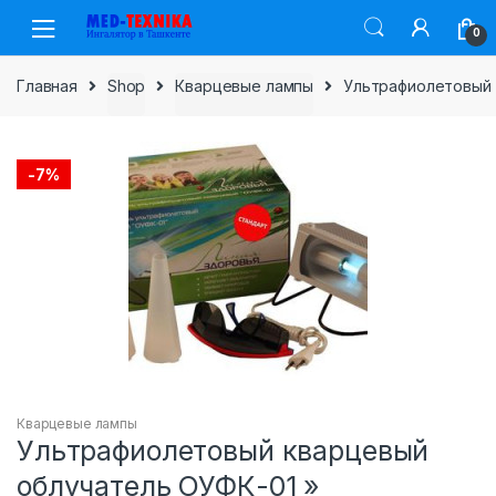
Skip
Skip
0
to
to
navigation
content
Главная
Shop
Кварцевые лампы
Ультрафиолетовый 
-
7%
Кварцевые лампы
Ультрафиолетовый кварцевый
облучатель ОУФК-01 »