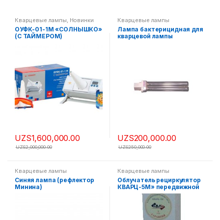
Кварцевые лампы
,
Новинки
Кварцевые лампы
ОУФК-01-1М «СОЛНЫШКО»
Лампа бактерицидная для
(С ТАЙМЕРОМ)
кварцевой лампы
ОБЛУЧАТЕЛЬ
Солнышко ОУФб-04 и
УЛЬТРАФИОЛЕТОВЫЙ
облучателя Кристалл
КВАРЦЕВЫЙ
(ДКБ-9)
UZS
1,600,000.00
UZS
200,000.00
UZS
2,000,000.00
UZS
250,000.00
Кварцевые лампы
Кварцевые лампы
Синяя лампа (рефлектор
Облучатель рециркулятор
Минина)
КВАРЦ-5М» передвижной
(бактерицидная
двухламповая ДБ-15 Вт)