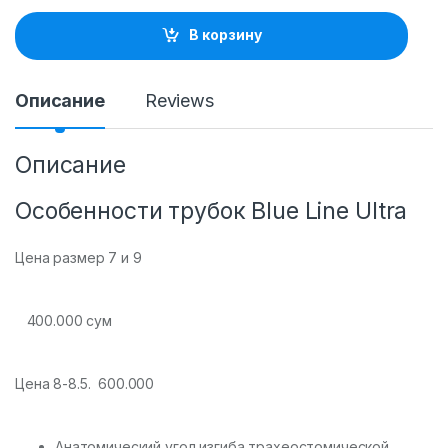
n
t
В корзину
i
t
y
Описание
Reviews
Описание
Особенности трубок Blue Line Ultra
Цена размер 7 и 9
400.000 сум
Цена 8-8.5. 600.000
Анатомический угол изгиба трахеостомической