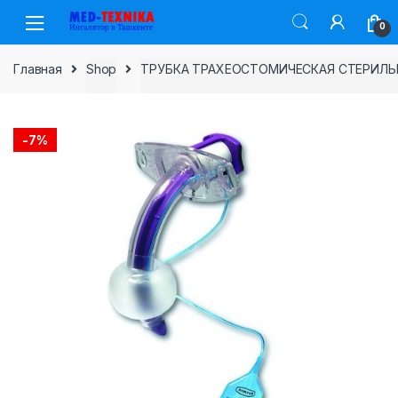
Skip
Skip
0
to
to
navigation
content
Главная
Shop
ТРУБКА ТРАХЕОСТОМИЧЕСКАЯ СТЕРИЛЬ
-
7%