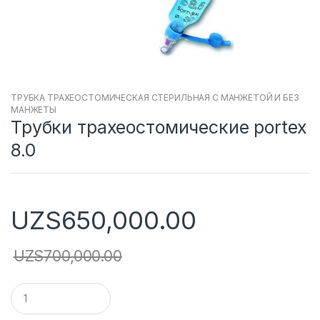
ТРУБКА ТРАХЕОСТОМИЧЕСКАЯ СТЕРИЛЬНАЯ С МАНЖЕТОЙ И БЕЗ
МАНЖЕТЫ
Трубки трахеостомические portex
8.0
UZS
650,000.00
UZS
700,000.00
Q
u
a