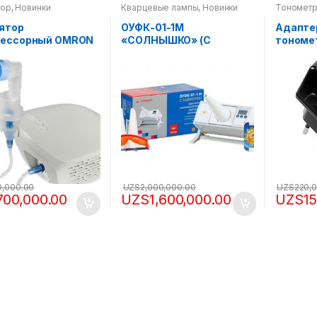
тор
,
Новинки
Кварцевые лампы
,
Новинки
Тономет
ятор
ОУФК-01-1М
Адапте
рессорный OMRON
«СОЛНЫШКО» (С
тономе
Air Eco (NE-C302-
ТАЙМЕРОМ)
ОБЛУЧАТЕЛЬ
УЛЬТРАФИОЛЕТОВЫЙ
КВАРЦЕВЫЙ
0,000.00
UZS
2,000,000.00
UZS
220,
700,000.00
UZS
1,600,000.00
UZS
1