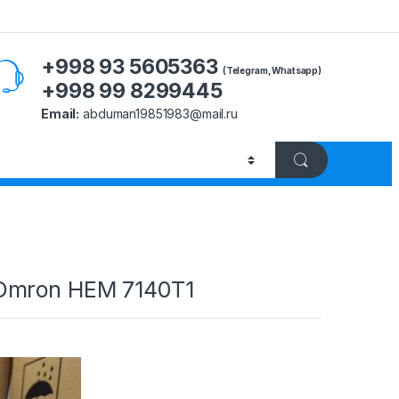
+998 93 5605363
(Telegram, Whatsapp)
+998 99 8299445
Email:
abduman19851983@mail.ru
Omron HEM 7140T1