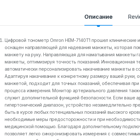
i
t
y
Описание
Rev
Цифровой тонометр Omron HEM-7140T1 прошел клинические и
оснащен направляющей для надевания манжеты, которая пом
манжету на руку. Направляющая для наматывания манжеты г
манжеты, оптимизируя точность показаний. Инновационная те
автоматически персонализировать накачивание манжеты в со
Адаптируя накачивание к конкретному размеру вашей руки, о
манжетой, подходит для точных показаний, обеспечивая при
процесса измерения. Монитор артериального давления такж
служит дополнительной функцией безопасности. Если ваше 
гипертонический диапазон, устройство незамедлительно пре
быть в курсе любых потенциальных показаний высокого кров
необходимые меры предосторожности и при необходимости
медицинской помощью. Благодаря дополнительному подключ
позволяет легко синхронизировать измерения с совместимым