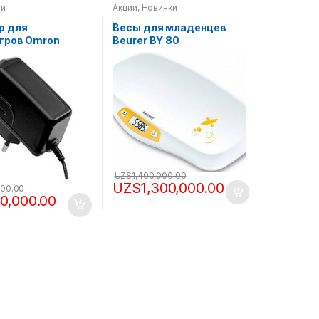
ри
Акции
,
Новинки
р для
Весы для младенцев
тров Omron
Beurer BY 80
UZS
1,400,000.00
UZS
1,300,000.00
000.00
50,000.00