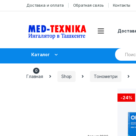
Skip
Skip
Доставка и оплата
Обратная связь
Контакты
to
to
navigation
content
Доставк
Search
Каталог
for:
UZS
0.00
0
Главная
Shop
Тонометри
-
24%