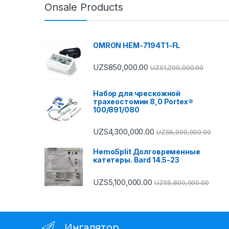
Onsale Products
OMRON HEM-7194T1-FL
UZS
850,000.00
UZS
1,200,000.00
Набор для чрескожной
трахеостомии 8,0 Portex®
100/891/080
UZS
4,300,000.00
UZS
6,000,000.00
HemoSplit Долговременные
катетеры. Bard 14.5-23
UZS
5,100,000.00
UZS
5,800,000.00
Ингалятор