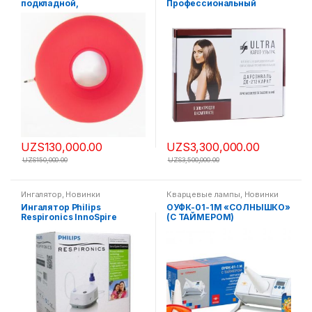
подкладной,
Профессиональный
комплектация ULTRA
(Ультра) 9 насадок
UZS
130,000.00
UZS
3,300,000.00
UZS
150,000.00
UZS
3,500,000.00
Ингалятор
,
Новинки
Кварцевые лампы
,
Новинки
Ингалятор Philips
ОУФК-01-1М «СОЛНЫШКО»
Respironics InnoSpire
(С ТАЙМЕРОМ)
Essence
ОБЛУЧАТЕЛЬ
УЛЬТРАФИОЛЕТОВЫЙ
КВАРЦЕВЫЙ