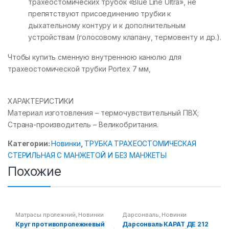
трахеостомических трубок «Blue Line Ultra», не
препятствуют присоединению трубки к
дыхательному контуру и к дополнительным
устройствам (голосовому клапану, термовенту и др.).
Чтобы купить сменную внутреннюю канюлю для
трахеостомической трубки Portex 7 мм,
ХАРАКТЕРИСТИКИ
Материал изготовления – термочувствительный ПВХ;
Страна-производитель – Великобритания.
Категории:
Новинки
,
ТРУБКА ТРАХЕОСТОМИЧЕСКАЯ
СТЕРИЛЬНАЯ С МАНЖЕТОЙ И БЕЗ МАНЖЕТЫ
Похожие
Матрасы пролежний
,
Новинки
Дарсонваль
,
Новинки
Круг противопролежневый
Дарсонваль КАРАТ ДЕ 212