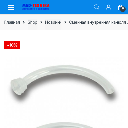
Skip
Skip
0
to
to
navigation
content
Главная
Shop
Новинки
Сменная внутренняя канюля 
-
10%