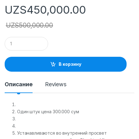
UZS
450,000.00
UZS
500,000.00
Q
u
a
n
t
В корзину
i
t
y
Описание
Reviews
Один штук цена 300.000 сум
Устанавливаются во внутренний просвет