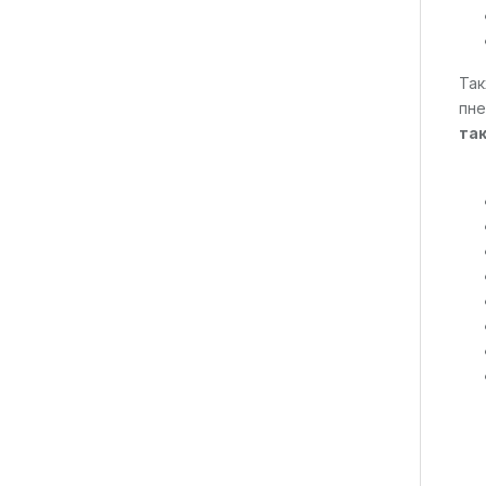
Так
пне
так