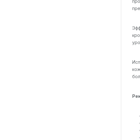
про
пре
Эфф
кро
уро
Исп
кож
бол
Рек