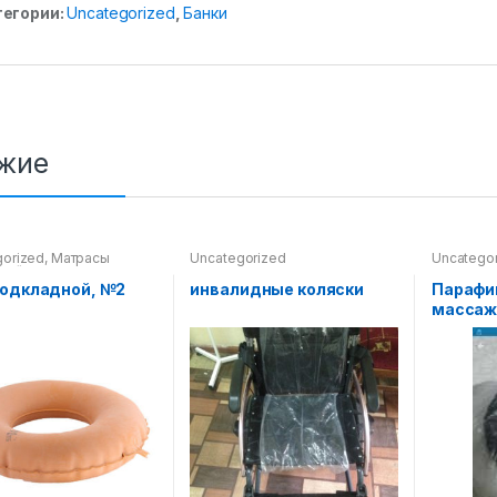
тегории:
Uncategorized
,
Банки
жие
gorized
,
Матрасы
Uncategorized
Uncatego
ний
-Цзин Да
подкладной, №2
инвалидные коляски
Парафин
массаж