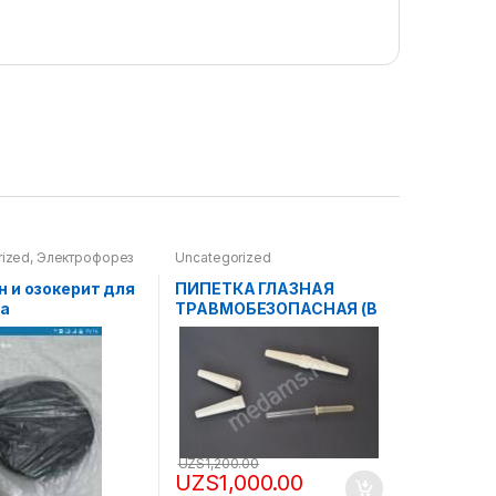
rized
,
Электрофорез
Uncategorized
 и озокерит для
ПИПЕТКА ГЛАЗНАЯ
а
ТРАВМОБЕЗОПАСНАЯ (В
ФУТЛЯРЕ / БЕЗ ФУТЛЯРА)
UZS
1,200.00
UZS
1,000.00