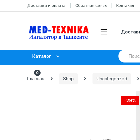
Skip
Skip
Доставка и оплата
Обратная связь
Контакты
to
to
navigation
content
Доставк
Search
Каталог
for:
UZS
0.00
0
Главная
Shop
Uncategorized
-
29%