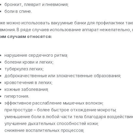
бронхит, плеврит и пневмония;
боли в спине.
же можно использовать вакуумные банки для профилактики тако
вмония. В ряде случаев использование аппарат нежелательно,
им случаям относятся:
нарушение сердечного ритма;
болезни крови и легких;
туберкулез легких;
доброкачественные или злокачественные образования;
кровотечения в легких;
кожные заболевания;
гипертония.
эффективное расслабление мышечных волокон;
при простуде – более быстрое отхождение мокроты;
уменьшение боли в любой части тела благодаря воздействи
улучшение дыхательных способностей кожи;
снижение воспалительных процессов;