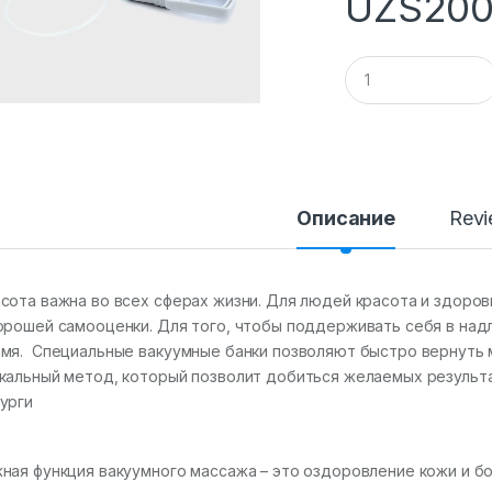
UZS
200
Q
u
a
n
t
i
t
y
Описание
Rev
сота важна во всех сферах жизни. Для людей красота и здоров
орошей самооценки. Для того, чтобы поддерживать себя в на
мя. Специальные вакуумные банки позволяют быстро вернуть 
кальный метод, который позволит добиться желаемых результа
урги
ная функция вакуумного массажа – это оздоровление кожи и б