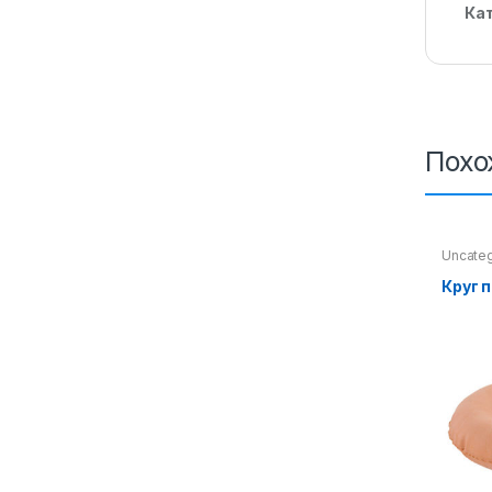
Ка
Похо
Uncate
пролеж
Круг 