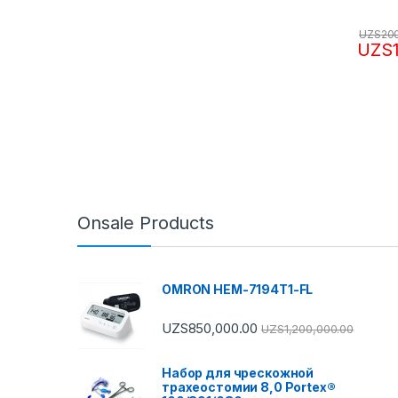
UZS
20
UZS
Onsale Products
OMRON HEM-7194T1-FL
UZS
850,000.00
UZS
1,200,000.00
Набор для чрескожной
трахеостомии 8,0 Portex®