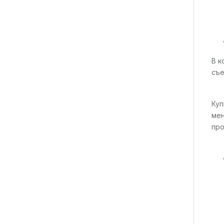
В к
съе
Куп
мен
про