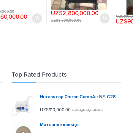
0,000.00
UZS
2,800,000.00
160,000.00
UZS
100,
UZS
9
UZS
3,200,000.00
Top Rated Products
Ингалятор Omron CompAir NE-C28
UZS
910,000.00
UZS
1,400,000.00
Маточное кольцо