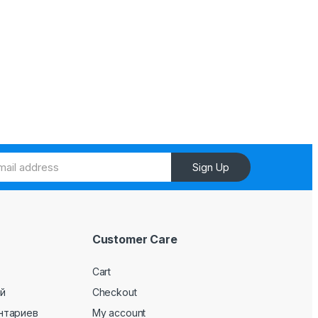
Sign Up
Customer Care
Cart
й
Checkout
нтариев
My account