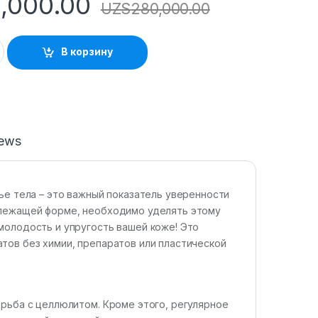
,000.00
UZS
280,000.00
В корзину
iews
ье тела – это важный показатель уверенности
длежащей форме, необходимо уделять этому
молодость и упругость вашей коже! Это
тов без химии, препаратов или пластической
орьба с целлюлитом. Кроме этого, регулярное