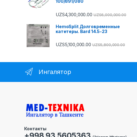
100/891/080
UZS
4,300,000.00
UZS
6,000,000.00
HemoSplit Долговременные
катетеры. Bard 14.5-23
UZS
5,100,000.00
UZS
5,800,000.00
Ингалятор
Контакты
+998 93 5605363