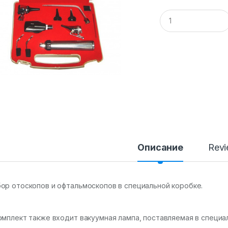
Q
u
a
n
t
i
t
y
Описание
Rev
ор отоскопов и офтальмоскопов в специальной коробке.
омплект также входит вакуумная лампа, поставляемая в специа