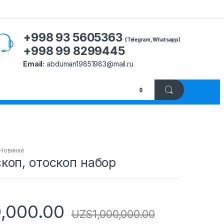
+998 93 5605363
(Telegram, Whatsapp)
+998 99 8299445
Email:
abduman19851983@mail.ru
Новинки
коп, отоскоп набор
,000.00
UZS
1,000,000.00