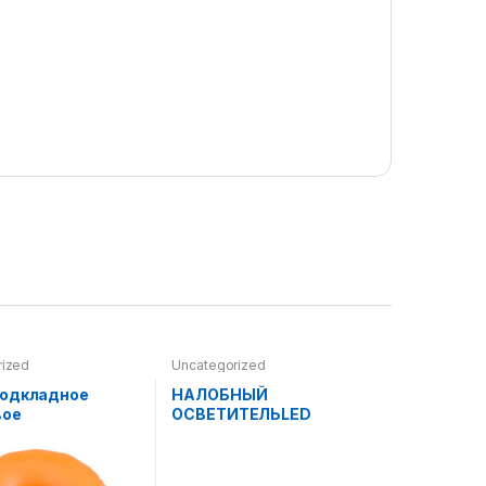
rized
Uncategorized
подкладное
НАЛОБНЫЙ
вое
ОСВЕТИТЕЛЬLED
(Рефлектор) HEADLIGHT
HEINE