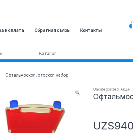
а и оплата
Обратная связь
Контакты
Офтальмоскоп, отоскоп набор
Uncategorized
,
Акции
,
Офтальмос
UZS
940