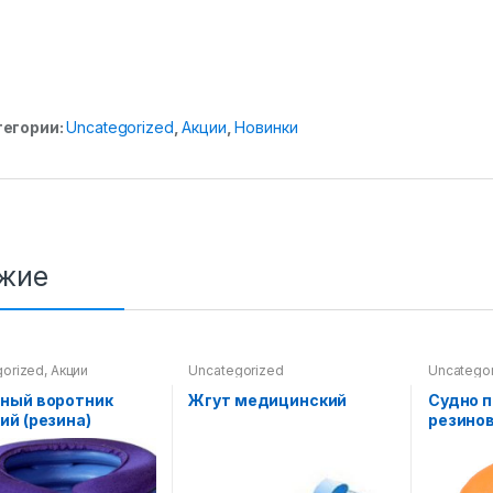
тегории:
Uncategorized
,
Акции
,
Новинки
жие
gorized
,
Акции
Uncategorized
Uncatego
ный воротник
Жгут медицинский
Судно 
ий (резина)
резино