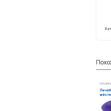
Ка
Похо
Uncate
Лечеб
жёстк