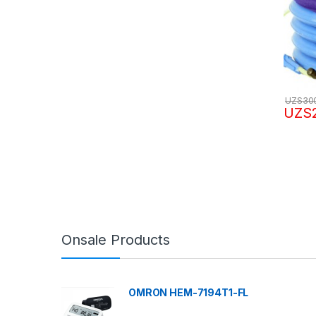
UZS
30
UZS
Onsale Products
OMRON HEM-7194T1-FL