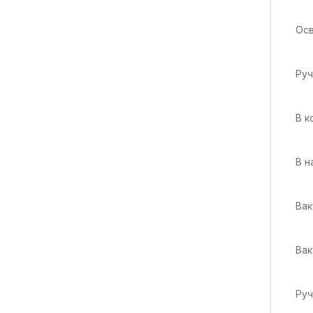
Осв
Руч
В к
В н
Вак
Вак
Руч