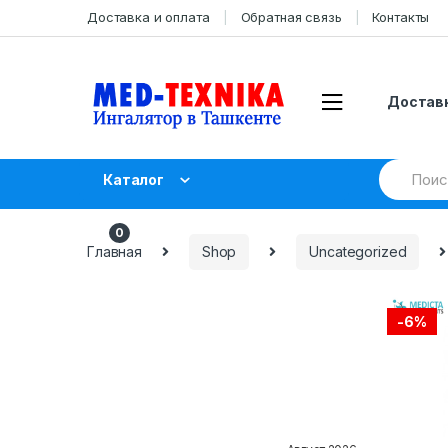
Skip
Skip
Доставка и оплата
Обратная связь
Контакты
to
to
navigation
content
Доставк
Search
Каталог
for:
UZS
0.00
0
Главная
Shop
Uncategorized
-
6%