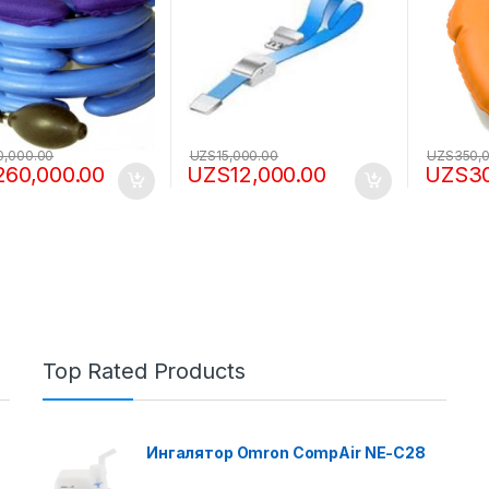
0,000.00
UZS
15,000.00
UZS
350,
260,000.00
UZS
12,000.00
UZS
3
Top Rated Products
Ингалятор Omron CompAir NE-C28