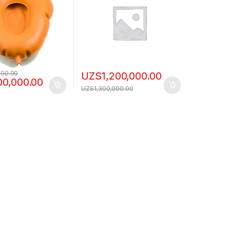
000.00
UZS
1,200,000.00
00,000.00
UZS
1,300,000.00