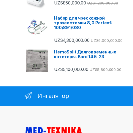
UZS
850,000.00
UZS
1,200,000.00
Набор для чрескожной
трахеостомии 8,0 Portex®
100/891/080
UZS
4,300,000.00
UZS
6,000,000.00
HemoSplit Долговременные
катетеры. Bard 14.5-23
UZS
5,100,000.00
UZS
5,800,000.00
Ингалятор