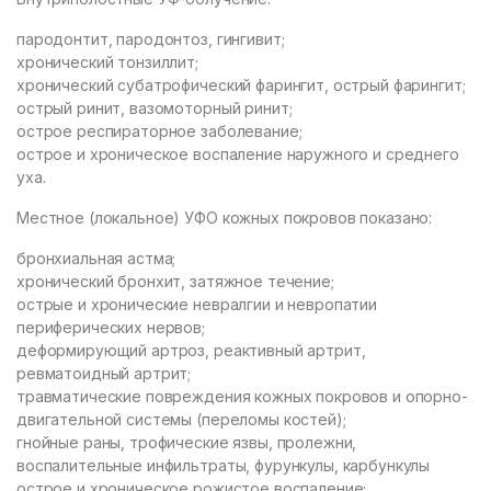
пародонтит, пародонтоз, гингивит;
хронический тонзиллит;
хронический субатрофический фарингит, острый фарингит;
острый ринит, вазомоторный ринит;
острое респираторное заболевание;
острое и хроническое воспаление наружного и среднего
уха.
Местное (локальное) УФО кожных покровов показано:
бронхиальная астма;
хронический бронхит, затяжное течение;
острые и хронические невралгии и невропатии
периферических нервов;
деформирующий артроз, реактивный артрит,
ревматоидный артрит;
травматические повреждения кожных покровов и опорно-
двигательной системы (переломы костей);
гнойные раны, трофические язвы, пролежни,
воспалительные инфильтраты, фурункулы, карбункулы
острое и хроническое рожистое воспаление;