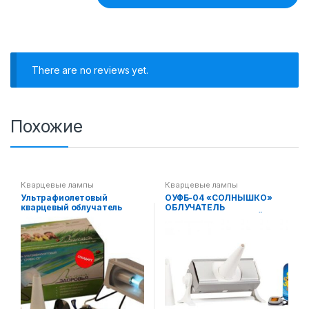
There are no reviews yet.
Похожие
Кварцевые лампы
Кварцевые лампы
Ультрафиолетовый
ОУФБ-04 «СОЛНЫШКО»
кварцевый облучатель
ОБЛУЧАТЕЛЬ
ОУФК-01 » Семейный»
УЛЬТРАФИОЛЕТОВЫЙ
(завод им Попова)
БАКТЕРИЦИДНЫЙ