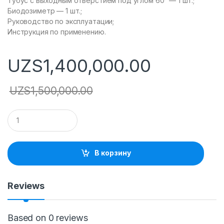
Тубус с выходным отверстием под углом 60° — 1 шт.;
Биодозиметр — 1 шт.;
Руководство по эксплуатации;
Инструкция по применению.
UZS
1,400,000.00
UZS
1,500,000.00
Q
u
a
n
t
В корзину
i
t
y
Reviews
Based on 0 reviews