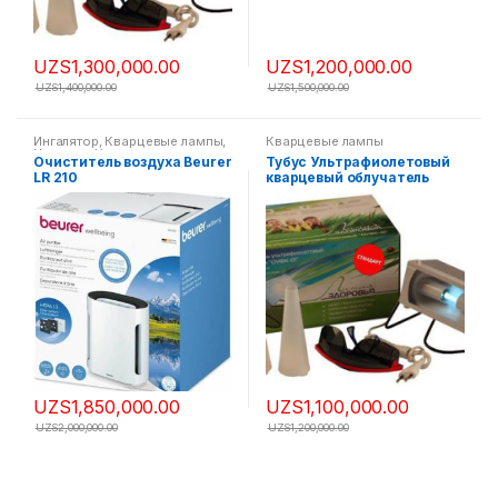
UZS
1,300,000.00
UZS
1,200,000.00
UZS
1,400,000.00
UZS
1,500,000.00
Ингалятор
,
Кварцевые лампы
,
Кварцевые лампы
Новинки
,
Хиты продаж
Очиститель воздуха Beurer
Тубус Ультрафиолетовый
LR 210
кварцевый облучатель
ОУФК-01 » Стандарт»
(завод им Попова)
UZS
1,850,000.00
UZS
1,100,000.00
UZS
2,000,000.00
UZS
1,200,000.00