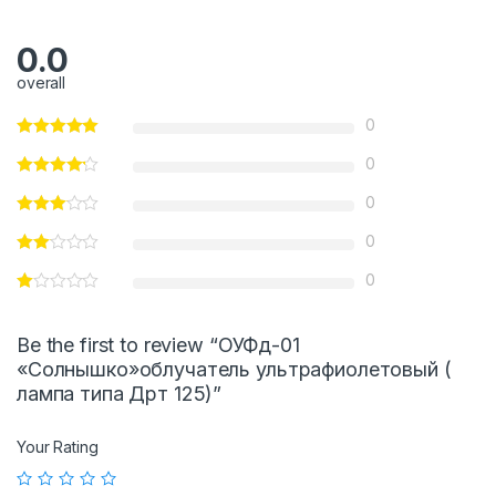
0.0
overall
0
0
0
0
0
Be the first to review “ОУФд-01
«Солнышко»облучатель ультрафиолетовый (
лампа типа Дрт 125)”
Your Rating