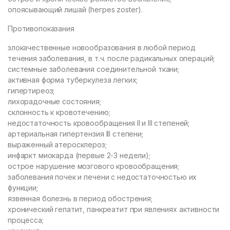
опоясывающий лишай (hегреs zostег).
Противопоказания
злокачественные новообразования в любой период
течения заболевания, в т.ч. после радикальных операций;
системные заболевания соединительной ткани;
активная форма туберкулеза легких;
гипертиреоз;
лихорадочные состояния;
склонность к кровотечению;
недостаточность кровообращения II и III степеней;
артериальная гипертензия III степени;
выраженный атеросклероз;
инфаркт миокарда (первые 2-3 недели);
острое нарушение мозгового кровообращения;
заболевания почек и печени с недостаточностью их
функции;
язвенная болезнь в период обострения;
хронический гепатит, панкреатит при явлениях активности
процесса;