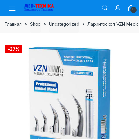
Skip
Skip
0
to
to
navigation
content
Главная
Shop
Uncategorized
Ларингоскоп VZN Medica
-
27%