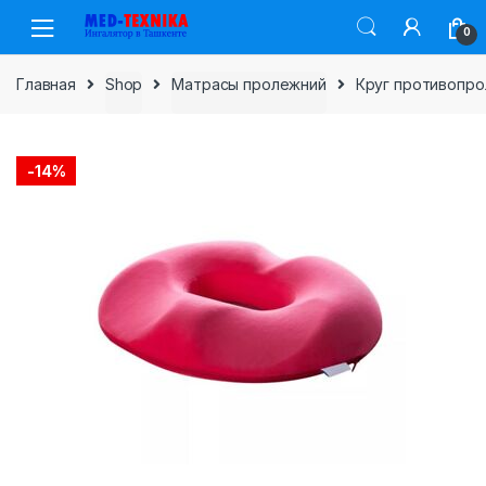
Skip
Skip
0
to
to
navigation
content
Главная
Shop
Матрасы пролежний
Круг противопр
-
14%