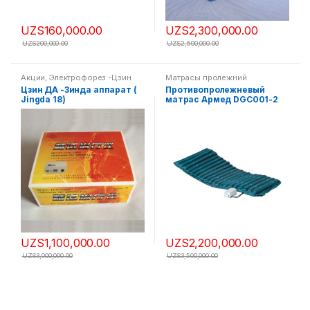
UZS
160,000.00
UZS
2,300,000.00
UZS
200,000.00
UZS
2,500,000.00
Акции
,
Электрофорез -Цзин
Матрасы пролежний
Да
Цзин ДА -Зинда аппарат (
Противопролежневый
Jingda 18)
матрас Армед DGC001-2
трубчатый
UZS
1,100,000.00
UZS
2,200,000.00
UZS
3,000,000.00
UZS
3,500,000.00