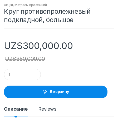
Акции
,
Матрасы пролежний
Круг противопролежневый
подкладной, большое
UZS
300,000.00
UZS
350,000.00
Q
u
a
n
t
В корзину
i
t
y
Описание
Reviews