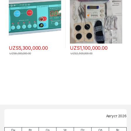
UZS
5,300,000.00
UZS
1,100,000.00
UZS
6,000,000.00
UZS
2,500,000.00
Август 2026
Пн
Вт
Ср
Чт
Пт
Сб
Вс