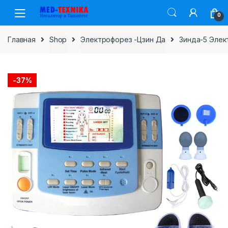
Skip
Skip
0
to
to
navigation
content
Главная
Shop
Электрофорез -Цзин Да
Зинда-5 Элек
-
37%