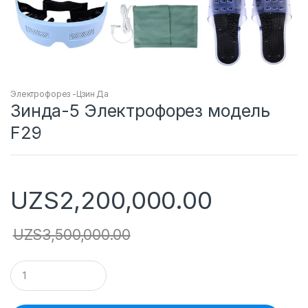
Электрофорез -Цзин Да
Зинда-5 Электрофорез модель
F29
UZS
2,200,000.00
UZS
3,500,000.00
Q
u
a
n