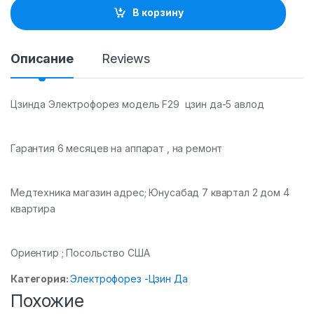
t
В корзину
i
t
y
Описание
Reviews
Цзинда Электрофорез модель F29 цзин да-5 авлод
Гарантия 6 месяцев на аппарат , на ремонт
Медтехника магазин адрес; Юнусабад 7 квартал 2 дом 4
квартира
Ориентир ; Посольство США
Категория:
Электрофорез -Цзин Да
Похожие