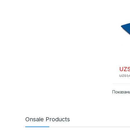
UZ
UZS
1
Показаны
Onsale Products