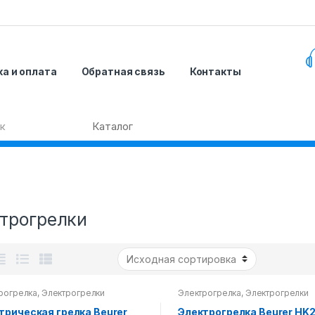
а и оплата
Обратная связь
Контакты
трогрелки
рогрелка
,
Электрогрелки
Электрогрелка
,
Электрогрелки
трическая грелка Beurer
Электрогрелка Beurer HK