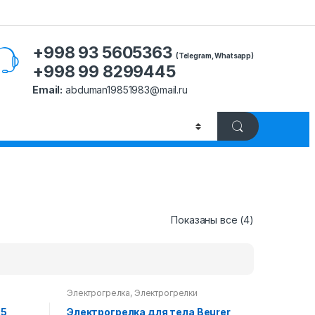
+998 93 5605363
(Telegram, Whatsapp)
+998 99 8299445
Email:
abduman19851983@mail.ru
Показаны все (4)
Электрогрелка
,
Электрогрелки
25
Электрогрелка для тела Beurer