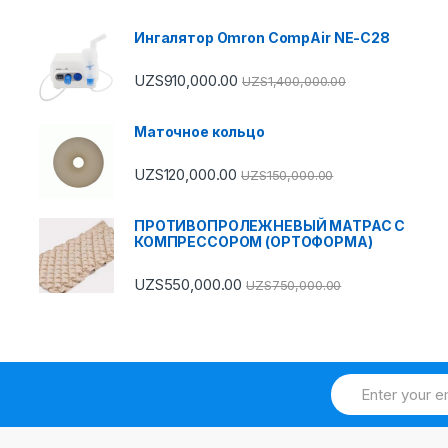
Ингалятор Omron CompAir NE-C28
UZS
910,000.00
UZS
1,400,000.00
Маточное кольцо
UZS
120,000.00
UZS
150,000.00
ПРОТИВОПРОЛЕЖНЕВЫЙ МАТРАС С
КОМПРЕССОРОМ (ОРТОФОРМА)
UZS
550,000.00
UZS
750,000.00