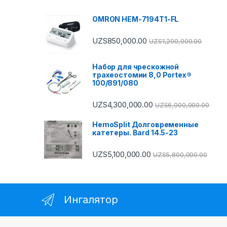
OMRON HEM-7194T1-FL
UZS
850,000.00
UZS
1,200,000.00
Набор для чрескожной
трахеостомии 8,0 Portex®
100/891/080
UZS
4,300,000.00
UZS
6,000,000.00
HemoSplit Долговременные
катетеры. Bard 14.5-23
UZS
5,100,000.00
UZS
5,800,000.00
Ингалятор