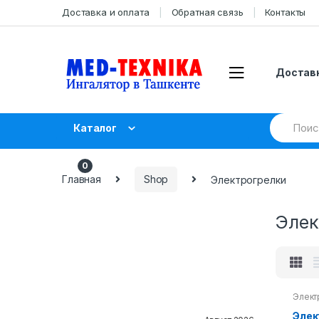
Skip
Skip
Доставка и оплата
Обратная связь
Контакты
to
to
navigation
content
Доставк
Search
Каталог
for:
UZS
0.00
0
Главная
Shop
Электрогрелки
Элек
Элект
Элек