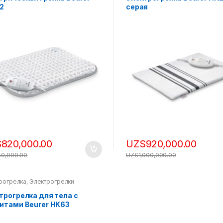
2
серая
S
820,000.00
UZS
920,000.00
50,000.00
UZS
1,000,000.00
рогрелка
,
Электрогрелки
трогрелка для тела с
итами Beurer HK63