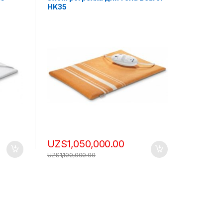
HK35
UZS
1,050,000.00
UZS
1,100,000.00