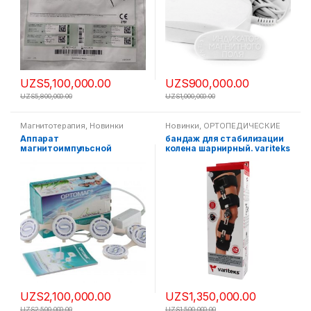
UZS
5,100,000.00
UZS
900,000.00
UZS
5,800,000.00
UZS
1,000,000.00
Магнитотерапия
,
Новинки
Новинки
,
ОРТОПЕДИЧЕСКИЕ
ИЗДЕЛИЯ
,
Ходунки , Стул
Аппарат
бандаж для стабилизации
горшок, трость
магнитоимпульсной
колена шарнирный. variteks
терапии Ортомаг АМИТ
UZS
2,100,000.00
UZS
1,350,000.00
UZS
2,500,000.00
UZS
1,500,000.00