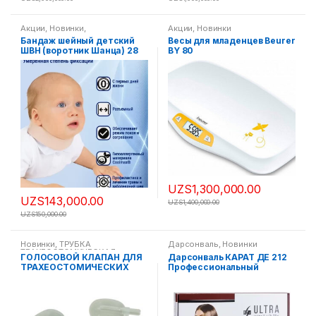
Акции
,
Новинки
,
Акции
,
Новинки
ОРТОПЕДИЧЕСКИЕ ИЗДЕЛИЯ
,
Бандаж шейный детский
Весы для младенцев Beurer
Хиты продаж
ШВН (воротник Шанца) 28
BY 80
см x 2,7 см, Россия
UZS
1,300,000.00
UZS
143,000.00
UZS
1,400,000.00
UZS
150,000.00
Новинки
,
ТРУБКА
Дарсонваль
,
Новинки
ТРАХЕОСТОМИЧЕСКАЯ
ГОЛОСОВОЙ КЛАПАН ДЛЯ
Дарсонваль КАРАТ ДЕ 212
СТЕРИЛЬНАЯ С МАНЖЕТОЙ И
ТРАХЕОСТОМИЧЕСКИХ
Профессиональный
БЕЗ МАНЖЕТЫ
ТРУБОК 100/550/000
комплектация ULTRA
(Ультра) 9 насадок