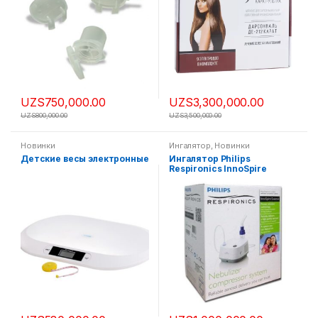
UZS
750,000.00
UZS
3,300,000.00
UZS
800,000.00
UZS
3,500,000.00
Новинки
Ингалятор
,
Новинки
Детские весы электронные
Ингалятор Philips
Respironics InnoSpire
Essence