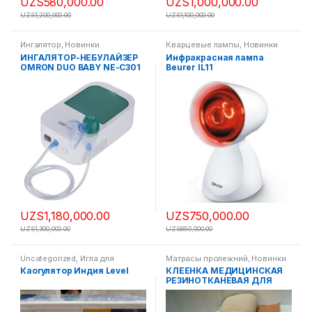
UZS
580,000.00
UZS
1,000,000.00
UZS
1,200,000.00
UZS
1,100,000.00
Ингалятор
,
Новинки
Кварцевые лампы
,
Новинки
ИНГАЛЯТОР-НЕБУЛАЙЗЕР
Инфракрасная лампа
OMRON DUO BABY NE-C301
Beurer IL11
UZS
1,180,000.00
UZS
750,000.00
UZS
1,300,000.00
UZS
850,000.00
Uncategorized
,
Игла для
Матрасы пролежний
,
Новинки
иглотерапии
,
Магнитотерапия
,
Каогулятор Индия Level
КЛЕЕНКА МЕДИЦИНСКАЯ
Новинки
,
Электрофорез -Цзин
РЕЗИНОТКАНЕВАЯ ДЛЯ
Да
САНИТАРНО-
ГИГИЕНИЧЕСКИХ ЦЕЛЕЙ 1
метр