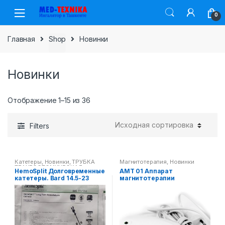
Skip
Skip
0
to
to
navigation
content
Главная
Shop
Новинки
Новинки
Отображение 1–15 из 36
Filters
Катетеры
,
Новинки
,
ТРУБКА
Магнитотерапия
,
Новинки
ТРАХЕОСТОМИЧЕСКАЯ
HemoSplit Долговременные
АМТ 01 Аппарат
СТЕРИЛЬНАЯ С МАНЖЕТОЙ И
катетеры. Bard 14.5-23
магнитотерапии
БЕЗ МАНЖЕТЫ