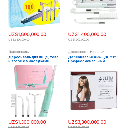
UZS
1,800,000.00
UZS
1,400,000.00
UZS
2,300,000.00
UZS
1,500,000.00
Дарсонваль
Дарсонваль
,
Новинки
Дарсонваль для лица, тела
Дарсонваль КАРАТ ДЕ 212
и волос с 5 насадками
Профессиональный
Gezatone Biolift4 203
комплектация ULTRA
(Ультра) 9 насадок
UZS
1,300,000.00
UZS
3,300,000.00
UZS
1,800,000.00
UZS
3,500,000.00