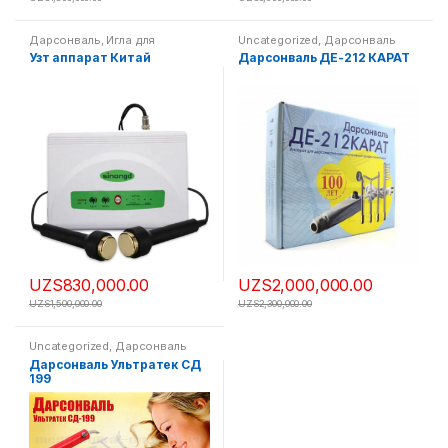
Дарсонваль
,
Игла для
Uncategorized
,
Дарсонваль
иглотерапии
,
Магнитотерапия
,
Узт аппарат Китай
Дарсонваль ДЕ-212 КАРАТ
Электрофорез -Цзин Да
UZS
830,000.00
UZS
2,000,000.00
UZS
1,500,000.00
UZS
2,300,000.00
Uncategorized
,
Дарсонваль
Дарсонваль Ультратек СД
199