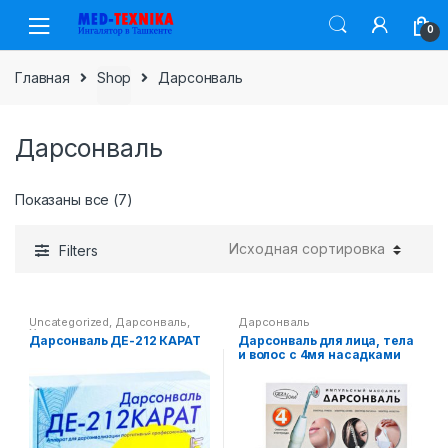
Skip
Skip
0
to
to
navigation
content
Главная
Shop
Дарсонваль
Дарсонваль
Показаны все (7)
Filters
Uncategorized
,
Дарсонваль
,
Дарсонваль
Хиты продаж
Дарсонваль ДЕ-212 КАРАТ
Дарсонваль для лица, тела
и волос с 4мя насадками
Gezatone Biolift4 118 (BT-
118)