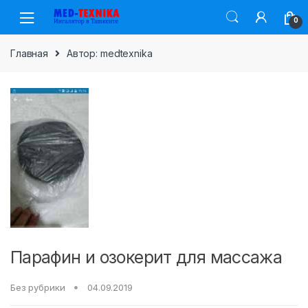
Skip
Skip
0
to
to
navigation
content
Главная
Автор: medtexnika
Парафин и озокерит для массажа
Без рубрики
04.09.2019